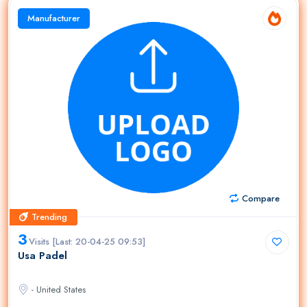
Manufacturer
Compare
Trending
Trending
3
Visits [Last: 20-04-25 09:53]
Usa Padel
- United States