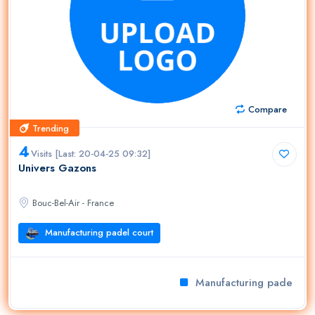
Compare
Trending
Trending
4
Visits [Last: 20-04-25 09:32]
Univers Gazons
Bouc-Bel-Air - France
Manufacturing padel court
Manufacturing padel cour