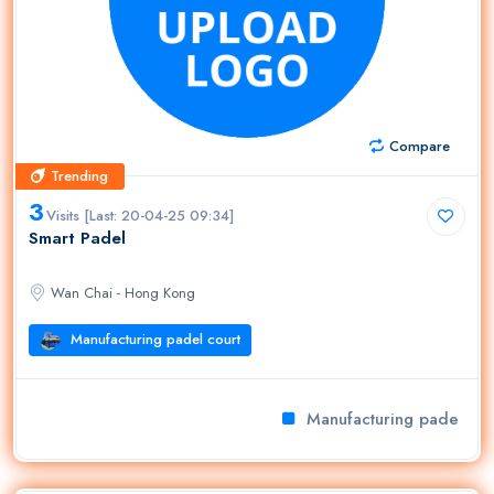
Compare
Trending
Trending
3
Visits [Last: 20-04-25 09:34]
Smart Padel
Wan Chai - Hong Kong
Manufacturing padel court
Manufacturing padel cour