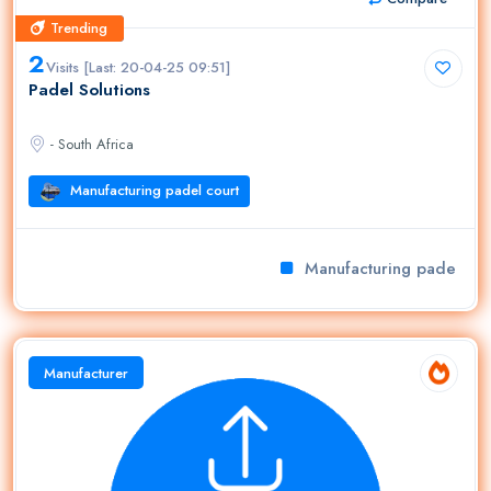
Trending
Trending
2
Visits [Last: 20-04-25 09:51]
Padel Solutions
- South Africa
Manufacturing padel court
Manufacturing padel cour
Manufacturer