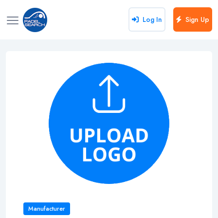
Log In
Sign Up
Manufacturer