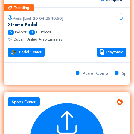
Trending
Trending
3
Visits [Last: 20-04-25 10:50]
Xtreme Padel
Indoor
Outdoor
0
2
Dubai - United Arab Emirates
Padel Center
Playtomic
Padel Center
Sport c
Sports Center