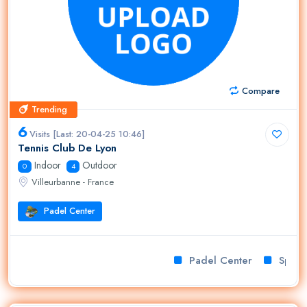
Compare
Trending
Trending
6
Visits [Last: 20-04-25 10:46]
Tennis Club De Lyon
Indoor
Outdoor
0
4
Villeurbanne - France
Padel Center
Padel Center
Sport c