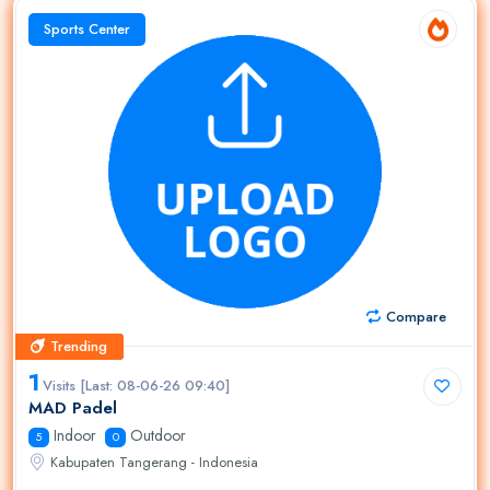
Sports Center
Compare
Trending
Trending
1
Visits [Last: 08-06-26 09:40]
MAD Padel
Indoor
Outdoor
5
0
Kabupaten Tangerang - Indonesia