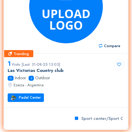
Compare
Trending
Trending
1
Visits [Last: 31-08-25 13:03]
Las Victorias Country club
Indoor
Outdoor
0
3
Ezeiza - Argentina
Padel Center
Sport center/Sport Club