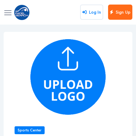
Log In
Sign Up
Sports Center