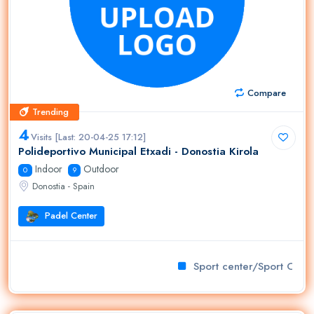
Compare
Trending
Trending
4
Visits [Last: 20-04-25 17:12]
Polideportivo Municipal Etxadi - Donostia Kirola
Indoor
Outdoor
0
9
Donostia - Spain
Padel Center
Sport center/Sport Club