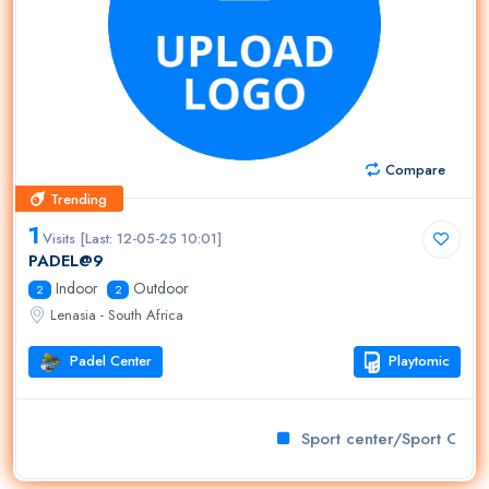
Compare
Trending
Trending
1
Visits [Last: 12-05-25 10:01]
PADEL@9
Indoor
Outdoor
2
2
Lenasia - South Africa
Padel Center
Playtomic
Sport center/Sport Club