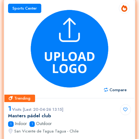
Sports Center
Compare
Trending
Trending
1
Visits [Last: 20-04-26 13:15]
Masters pádel club
Indoor
Outdoor
1
1
San Vicente de Tagua Tagua - Chile