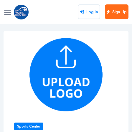
Log In
Sign Up
Sports Center