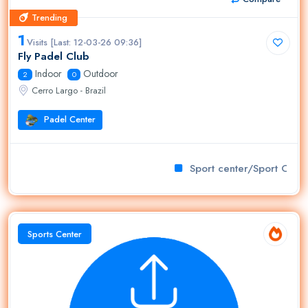
Trending
Trending
1
Visits [Last: 12-03-26 09:36]
Fly Padel Club
Indoor
Outdoor
2
0
Cerro Largo - Brazil
Padel Center
Sport center/Sport Club
Sports Center