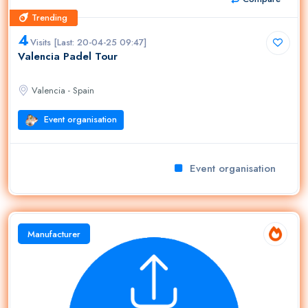
Trending
Trending
4
Visits [Last: 20-04-25 09:47]
Valencia Padel Tour
Valencia - Spain
Event organisation
Event organisation
Tr
Manufacturer