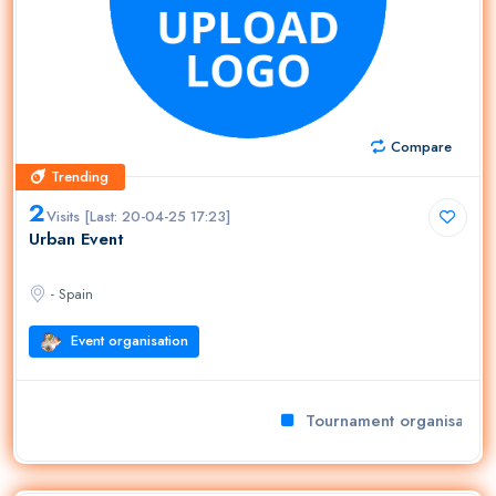
Compare
Trending
Trending
2
Visits [Last: 20-04-25 17:23]
Urban Event
- Spain
Event organisation
Tournament organisation