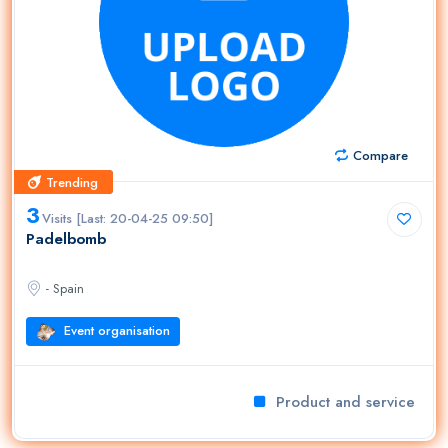
Compare
Trending
Trending
3
Visits [Last: 20-04-25 09:50]
Padelbomb
- Spain
Event organisation
Product and service for p