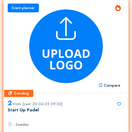
Event planner
Compare
Trending
Trending
2
Visits [Last: 20-04-25 09:52]
Start Up Padel
- Sweden