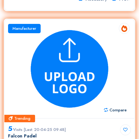
Manufacturer
Compare
Trending
Trending
5
Visits [Last: 20-04-25 09:48]
Falcon Padel