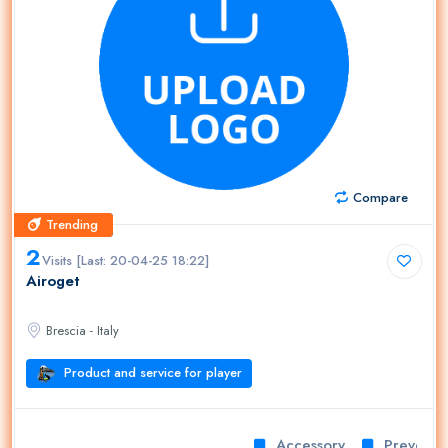
Compare
Trending
Trending
2
Visits [Last: 20-04-25 18:22]
Airoget
Brescia - Italy
Product and service for player
Accessory
Prevention