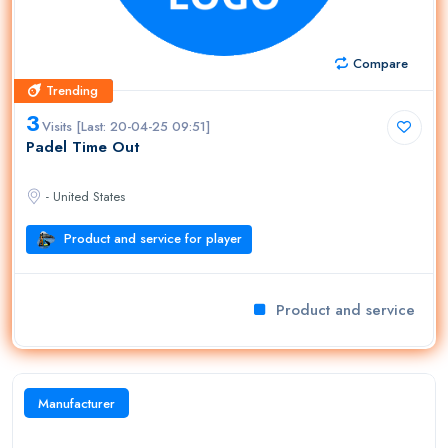
Compare
Trending
Trending
3
Visits [Last: 20-04-25 09:51]
Padel Time Out
- United States
Product and service for player
Product and service for p
Manufacturer