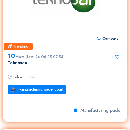
Compare
Trending
Trending
10
Visits [Last: 26-06-25 07:55]
Teknosan
Palermo - Italy
Manufacturing padel court
Manufacturing padel cour