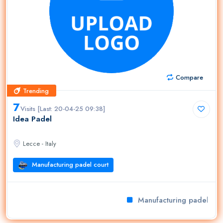
Compare
Trending
Trending
7
Visits [Last: 20-04-25 09:38]
Idea Padel
Lecce - Italy
Manufacturing padel court
Manufacturing padel cour