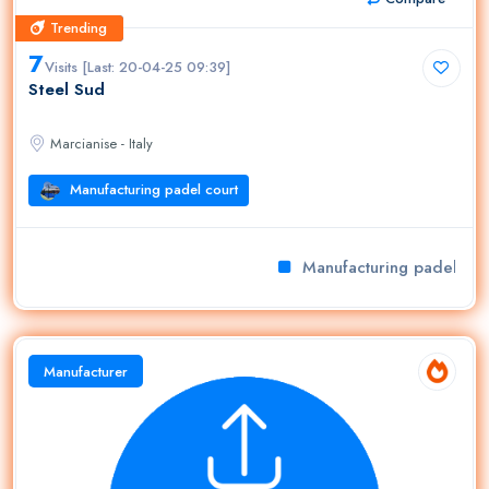
Trending
Trending
7
Visits [Last: 20-04-25 09:39]
Steel Sud
Marcianise - Italy
Manufacturing padel court
Manufacturing padel cour
Manufacturer