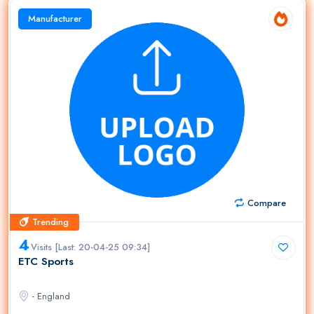
Manufacturer
Compare
Trending
Trending
4
Visits [Last: 20-04-25 09:34]
ETC Sports
- England