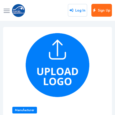
Log In
Sign Up
Manufacturer