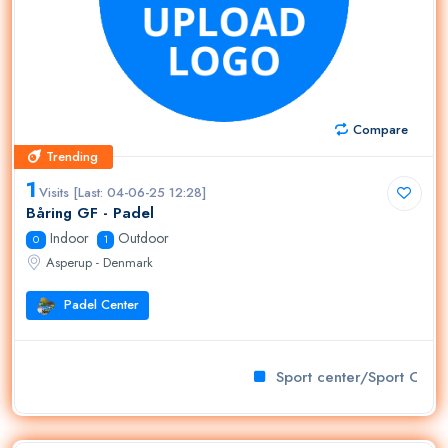
Compare
Trending
Trending
1
Visits [Last: 04-06-25 12:28]
Båring GF - Padel
Indoor
Outdoor
0
1
Asperup - Denmark
Padel Center
Sport center/Sport Club