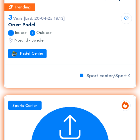
Trending
Trending
3
Visits [Last: 20-04-25 18:13]
Orust Padel
Indoor
Outdoor
1
1
Nösund - Sweden
Padel Center
Sport center/Sport Club
Sports Center