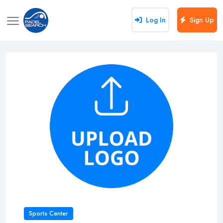
Log In
Sign Up
Sports Center