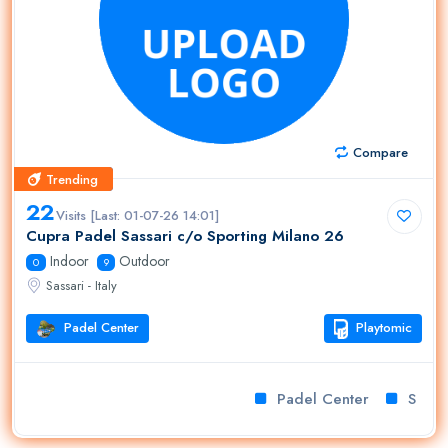
Compare
Trending
Trending
22
Visits [Last: 01-07-26 14:01]
Cupra Padel Sassari c/o Sporting Milano 26
Indoor
Outdoor
0
9
Sassari - Italy
Padel Center
Playtomic
Padel Center
Sport c