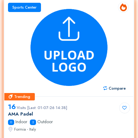
Sports Center
Compare
Trending
Trending
16
Visits [Last: 01-07-26 14:38]
AMA Padel
Indoor
Outdoor
0
2
Formia - Italy