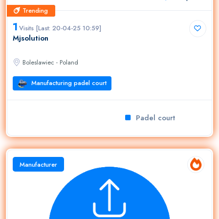
Trending
Trending
1
Visits [Last: 20-04-25 10:59]
Mjsolution
Boleslawiec - Poland
Manufacturing padel court
Padel court
Manufacturer