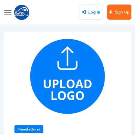
Log In
Sign Up
Manufacturer