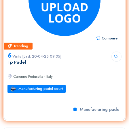
Compare
Trending
Trending
6
Visits [Last: 20-04-25 09:35]
Tp Padel
Caronno Pertusella - Italy
Manufacturing padel court
Manufacturing padel cour