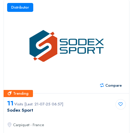
Distributor
Compare
Trending
Trending
11
Visits [Last: 21-07-25 06:57]
Sodex Sport
Carpiquet - France