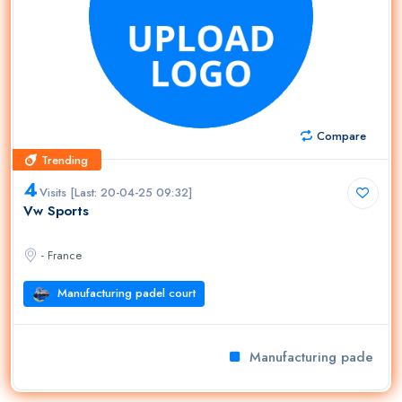
Compare
Trending
Trending
4
Visits [Last: 20-04-25 09:32]
Vw Sports
- France
Manufacturing padel court
Manufacturing padel cour