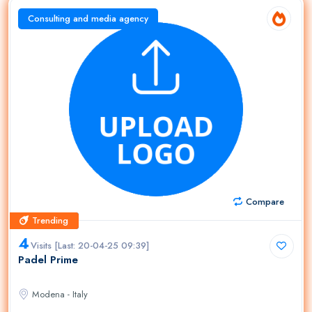
Consulting and media agency
Compare
Trending
Trending
4
Visits [Last: 20-04-25 09:39]
Padel Prime
Modena - Italy