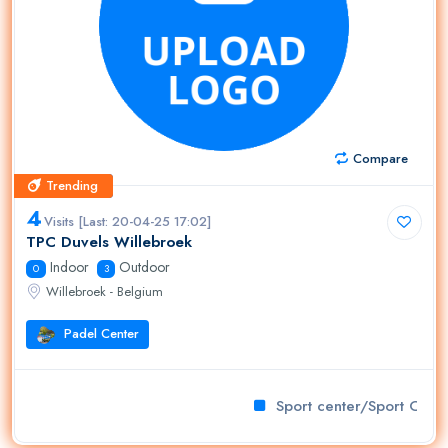
Compare
Trending
Trending
4
Visits [Last: 20-04-25 17:02]
TPC Duvels Willebroek
Indoor
Outdoor
0
3
Willebroek - Belgium
Padel Center
Sport center/Sport Club