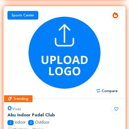
Sports Center
Compare
Trending
Trending
0
Visits
Abu Indoor Padel Club
Indoor
Outdoor
2
0