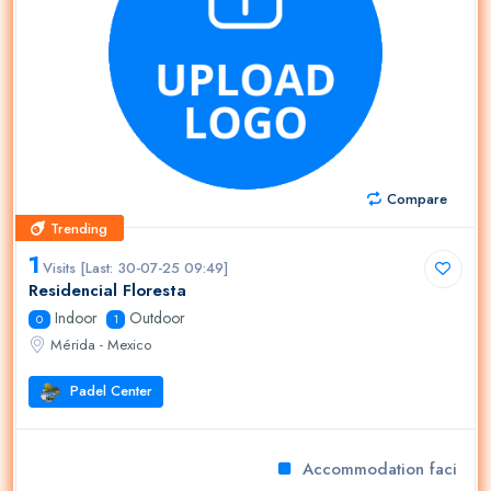
Compare
Trending
Trending
1
Visits [Last: 30-07-25 09:49]
Residencial Floresta
Indoor
Outdoor
0
1
Mérida - Mexico
Padel Center
Accommodation facilities