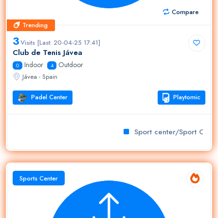
Compare
Trending
Trending
3
Visits [Last: 20-04-25 17:41]
Club de Tenis Jávea
Indoor
Outdoor
0
4
Jávea - Spain
Padel Center
Playtomic
Sport center/Sport Club
Sports Center