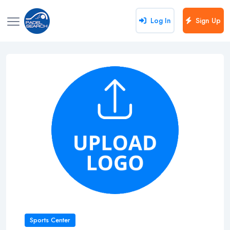
Log In
Sign Up
Sports Center