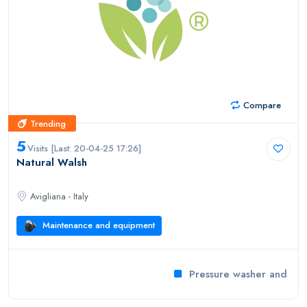
Compare
Trending
Trending
5
Visits [Last: 20-04-25 17:26]
Natural Walsh
Avigliana - Italy
Maintenance and equipment
Pressure washer and win