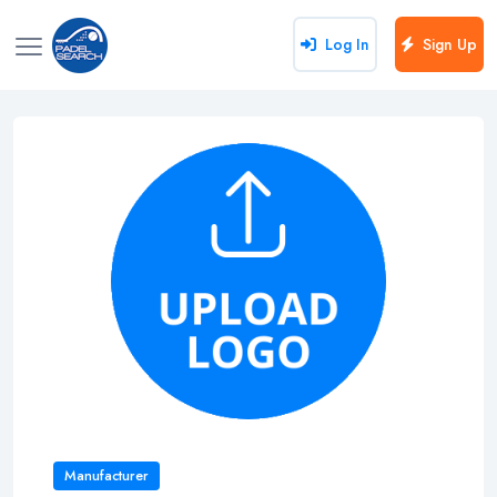
Log In
Sign Up
Manufacturer