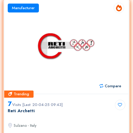
Manufacturer
Compare
Trending
Trending
7
Visits [Last: 20-04-25 09:43]
Reti Archetti
Sulzano - Italy