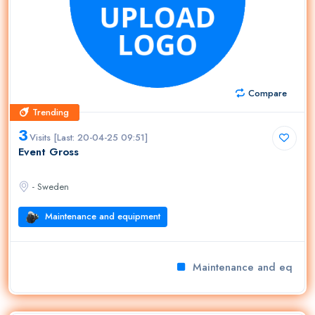
Compare
Trending
Trending
3
Visits [Last: 20-04-25 09:51]
Event Gross
- Sweden
Maintenance and equipment
Maintenance and equipm