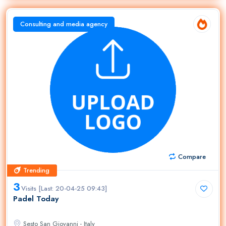
Consulting and media agency
Compare
Trending
Trending
3
Visits [Last: 20-04-25 09:43]
Padel Today
Sesto San Giovanni - Italy